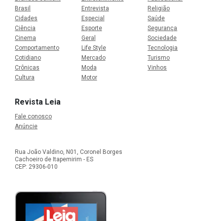
Brasil
Entrevista
Religião
Cidades
Especial
Saúde
Ciência
Esporte
Segurança
Cinema
Geral
Sociedade
Comportamento
Life Style
Tecnologia
Cotidiano
Mercado
Turismo
Crônicas
Moda
Vinhos
Cultura
Motor
Revista Leia
Fale conosco
Anúncie
Rua João Valdino, N01, Coronel Borges
Cachoeiro de Itapemirim - ES
CEP: 29306-010