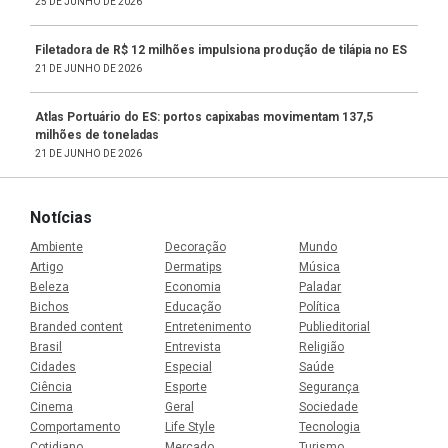
25 DE JUNHO DE 2026
Filetadora de R$ 12 milhões impulsiona produção de tilápia no ES
21 DE JUNHO DE 2026
Atlas Portuário do ES: portos capixabas movimentam 137,5
milhões de toneladas
21 DE JUNHO DE 2026
Notícias
Ambiente
Decoração
Mundo
Artigo
Dermatips
Música
Beleza
Economia
Paladar
Bichos
Educação
Política
Branded content
Entretenimento
Publieditorial
Brasil
Entrevista
Religião
Cidades
Especial
Saúde
Ciência
Esporte
Segurança
Cinema
Geral
Sociedade
Comportamento
Life Style
Tecnologia
Cotidiano
Mercado
Turismo