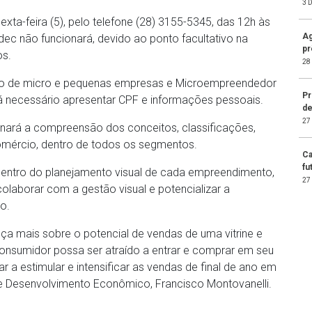
3 
exta-feira (5), pelo telefone (28) 3155-5345, das 12h às
Ag
mdec não funcionará, devido ao ponto facultativo na
pr
os.
28
caso de micro e pequenas empresas e Microempreendedor
Pr
erá necessário apresentar CPF e informações pessoais.
de
27
nará a compreensão dos conceitos, classificações,
 comércio, dentro de todos os segmentos.
Ca
fu
dentro do planejamento visual de cada empreendimento,
27
laborar com a gestão visual e potencializar a
o.
heça mais sobre o potencial de vendas de uma vitrine e
consumidor possa ser atraído a entrar e comprar em seu
a estimular e intensificar as vendas de final de ano em
 de Desenvolvimento Econômico, Francisco Montovanelli.