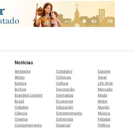
Notícias
Ambiente
Cotidiano
Esporte
Artigo
Crônicas
Geral
Beleza
Cultura
Life Style
Bichos
Decoração
Mercado
Branded content
Dermatips
Moda
Brasil
Economia
Motor
Cidades
Educação
Mundo
Ciência
Entretenimento
Música
Cinema
Entrevista
Paladar
Comportamento
Especial
Política