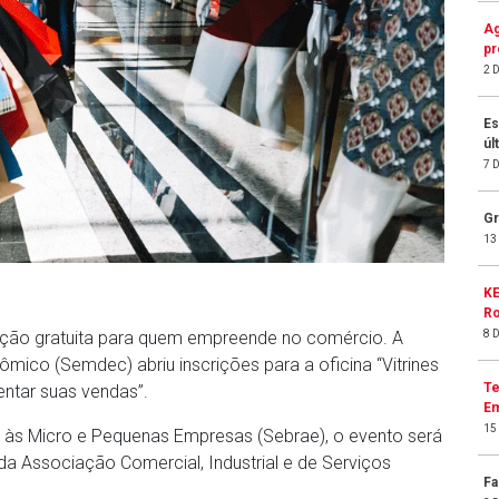
Ag
pr
2 
Es
úl
7 
Gr
13
KE
Ro
8 
ação gratuita para quem empreende no comércio. A
mico (Semdec) abriu inscrições para a oficina “Vitrines
Te
entar suas vendas”.
Em
15
o às Micro e Pequenas Empresas (Sebrae), o evento será
da Associação Comercial, Industrial e de Serviços
Fa