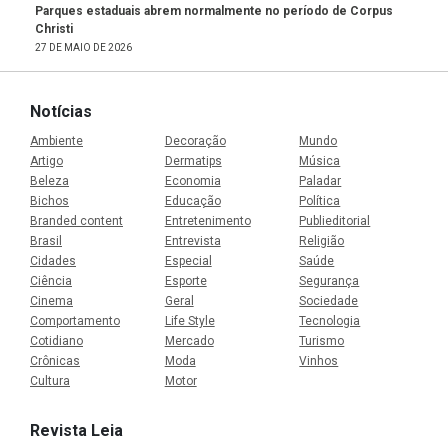
Parques estaduais abrem normalmente no período de Corpus
Christi
27 DE MAIO DE 2026
Notícias
Ambiente
Decoração
Mundo
Artigo
Dermatips
Música
Beleza
Economia
Paladar
Bichos
Educação
Política
Branded content
Entretenimento
Publieditorial
Brasil
Entrevista
Religião
Cidades
Especial
Saúde
Ciência
Esporte
Segurança
Cinema
Geral
Sociedade
Comportamento
Life Style
Tecnologia
Cotidiano
Mercado
Turismo
Crônicas
Moda
Vinhos
Cultura
Motor
Revista Leia