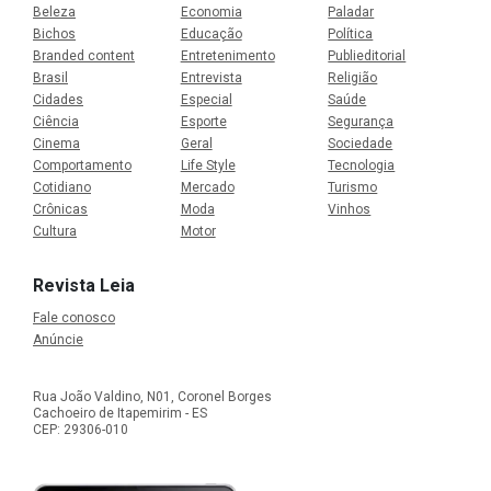
Beleza
Economia
Paladar
Bichos
Educação
Política
Branded content
Entretenimento
Publieditorial
Brasil
Entrevista
Religião
Cidades
Especial
Saúde
Ciência
Esporte
Segurança
Cinema
Geral
Sociedade
Comportamento
Life Style
Tecnologia
Cotidiano
Mercado
Turismo
Crônicas
Moda
Vinhos
Cultura
Motor
Revista Leia
Fale conosco
Anúncie
Rua João Valdino, N01, Coronel Borges
Cachoeiro de Itapemirim - ES
CEP: 29306-010