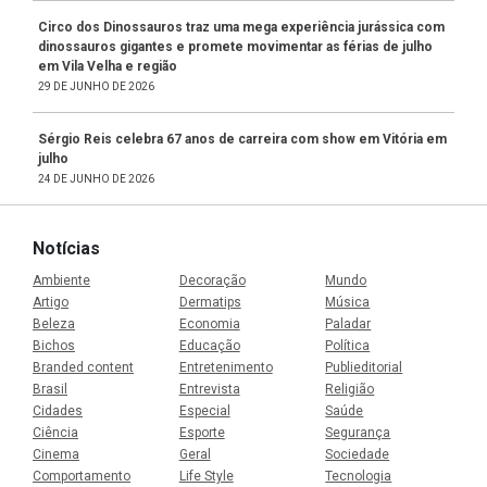
Circo dos Dinossauros traz uma mega experiência jurássica com
dinossauros gigantes e promete movimentar as férias de julho
em Vila Velha e região
29 DE JUNHO DE 2026
Sérgio Reis celebra 67 anos de carreira com show em Vitória em
julho
24 DE JUNHO DE 2026
Notícias
Ambiente
Decoração
Mundo
Artigo
Dermatips
Música
Beleza
Economia
Paladar
Bichos
Educação
Política
Branded content
Entretenimento
Publieditorial
Brasil
Entrevista
Religião
Cidades
Especial
Saúde
Ciência
Esporte
Segurança
Cinema
Geral
Sociedade
Comportamento
Life Style
Tecnologia