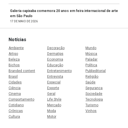
Galeria capixaba comemora 20 anos em feira internacional de arte
em São Paulo
17 DE MAIO DE 2026
Notícias
Ambiente
Decoração
Mundo
Artigo
Dermatips
Música
Beleza
Economia
Paladar
Bichos
Educação
Política
Branded content
Entretenimento
Publieditorial
Brasil
Entrevista
Religião
Cidades
Especial
Saúde
Ciência
Esporte
Segurança
Cinema
Geral
Sociedade
Comportamento
Life Style
Tecnologia
Cotidiano
Mercado
Turismo
Crônicas
Moda
Vinhos
Cultura
Motor