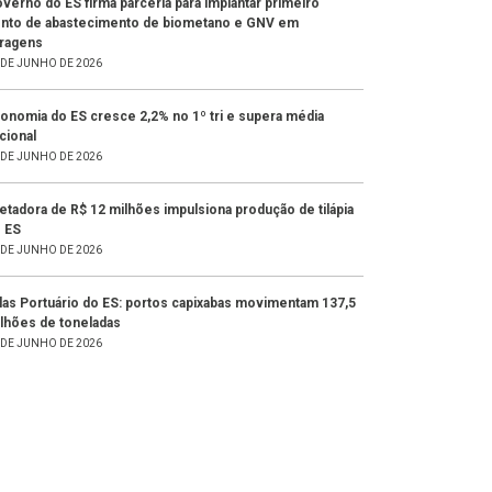
verno do ES firma parceria para implantar primeiro
nto de abastecimento de biometano e GNV em
ragens
 DE JUNHO DE 2026
onomia do ES cresce 2,2% no 1º tri e supera média
cional
 DE JUNHO DE 2026
letadora de R$ 12 milhões impulsiona produção de tilápia
 ES
 DE JUNHO DE 2026
las Portuário do ES: portos capixabas movimentam 137,5
lhões de toneladas
 DE JUNHO DE 2026