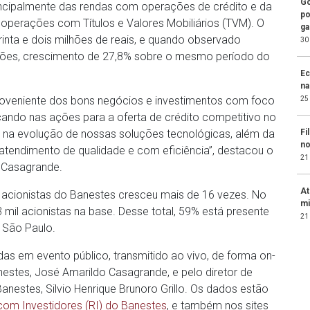
Go
incipalmente das rendas com operações de crédito e da
po
perações com Títulos e Valores Mobiliários (TVM). O
ga
inta e dois milhões de reais, e quando observado
30
milhões, crescimento de 27,8% sobre o mesmo período do
Ec
na
roveniente dos bons negócios e investimentos com foco
25
çando nas ações para a oferta de crédito competitivo no
Fi
, na evolução de nossas soluções tecnológicas, além da
no
tendimento de qualidade e com eficiência”, destacou o
21
o Casagrande.
At
 acionistas do Banestes cresceu mais de 16 vezes. No
mi
 mil acionistas na base. Desse total, 59% está presente
21
 São Paulo.
as em evento público, transmitido ao vivo, de forma on-
anestes, José Amarildo Casagrande, e pelo diretor de
nestes, Silvio Henrique Brunoro Grillo. Os dados estão
com Investidores (RI) do Banestes
, e também nos sites