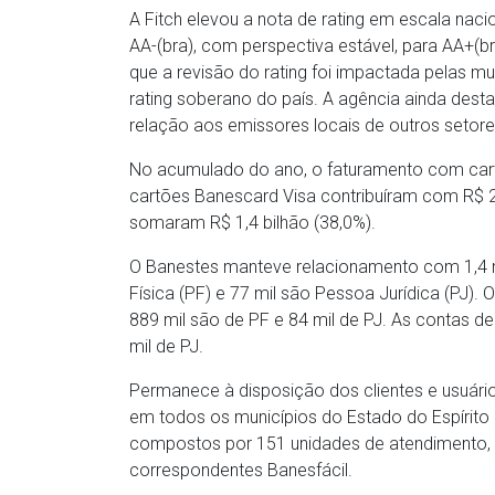
A Fitch elevou a nota de rating em escala naci
AA-(bra), com perspectiva estável, para AA+(b
que a revisão do rating foi impactada pelas m
rating soberano do país. A agência ainda de
relação aos emissores locais de outros setore
No acumulado do ano, o faturamento com cart
cartões Banescard Visa contribuíram com R$ 2,
somaram R$ 1,4 bilhão (38,0%).
O Banestes manteve relacionamento com 1,4 mi
Física (PF) e 77 mil são Pessoa Jurídica (PJ). 
889 mil são de PF e 84 mil de PJ. As contas 
mil de PJ.
Permanece à disposição dos clientes e usuári
em todos os municípios do Estado do Espírito
compostos por 151 unidades de atendimento, 
correspondentes Banesfácil.