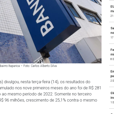
EU
ma
21
Sa
no
17
Fe
mi
8 
irro Itaparica – Foto: Carlos Alberto Silva
Em
pa
2 
 divulgou, nesta terça-feira (14), os resultados do
 acumulado nos nove primeiros meses do ano foi de R$ 281
GW
 ao mesmo período de 2022. Somente no terceiro
in
e R$ 96 milhões, crescimento de 25,1% contra o mesmo
1 