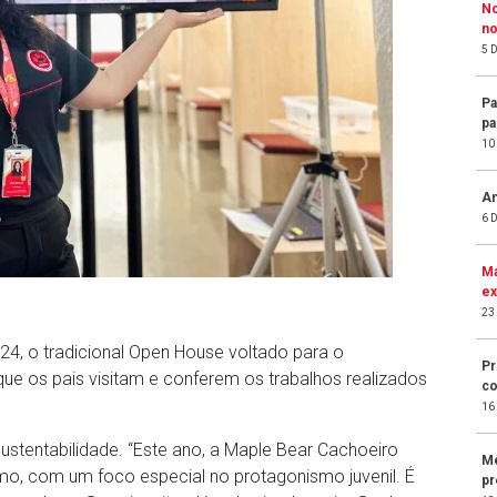
No
no
5 
Pa
pa
10
An
6 
Ma
ex
23
 24, o tradicional Open House voltado para o
Pr
 os pais visitam e conferem os trabalhos realizados
co
16
stentabilidade. “Este ano, a Maple Bear Cachoeiro
Me
, com um foco especial no protagonismo juvenil. É
pr