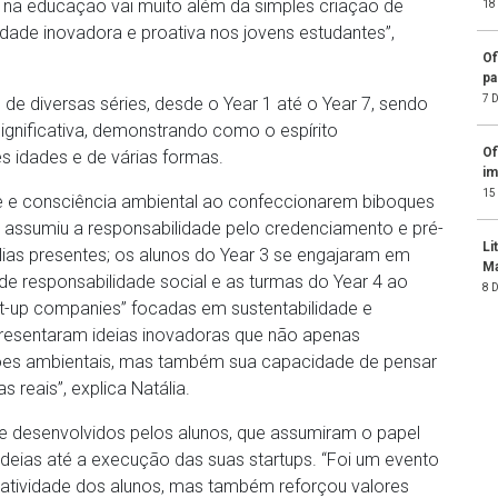
 na educação vai muito além da simples criação de
18
dade inovadora e proativa nos jovens estudantes”,
Of
pa
7 
e diversas séries, desde o Year 1 até o Year 7, sendo
significativa, demonstrando como o espírito
Of
s idades e de várias formas.
im
15
e e consciência ambiental ao confeccionarem biboques
2 assumiu a responsabilidade pelo credenciamento e pré-
Li
lias presentes; os alunos do Year 3 se engajaram em
Ma
 responsabilidade social e as turmas do Year 4 ao
8 
t-up companies” focadas em sustentabilidade e
resentaram ideias inovadoras que não apenas
es ambientais, mas também sua capacidade de pensar
 reais”, explica Natália.
 e desenvolvidos pelos alunos, que assumiram o papel
eias até a execução das suas startups. “Foi um evento
riatividade dos alunos, mas também reforçou valores