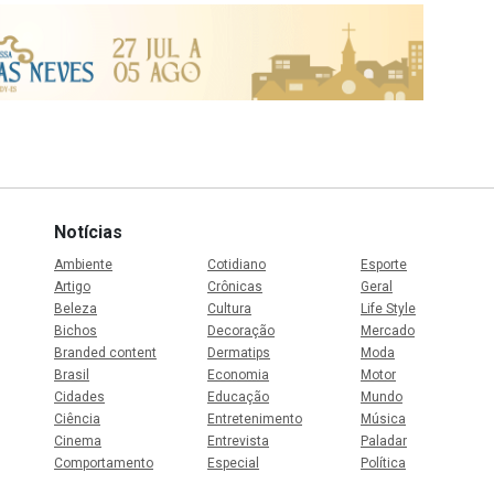
Notícias
Ambiente
Cotidiano
Esporte
Artigo
Crônicas
Geral
Beleza
Cultura
Life Style
Bichos
Decoração
Mercado
Branded content
Dermatips
Moda
Brasil
Economia
Motor
Cidades
Educação
Mundo
Ciência
Entretenimento
Música
Cinema
Entrevista
Paladar
Comportamento
Especial
Política