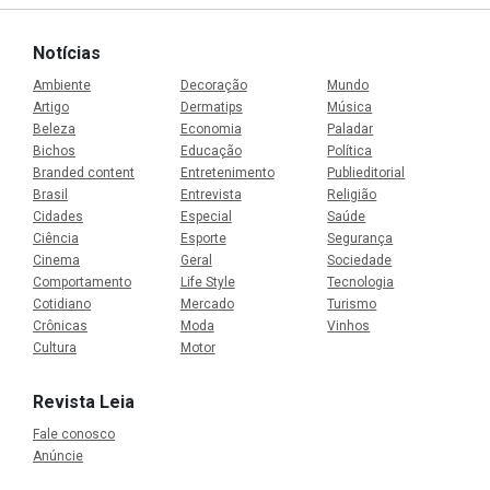
Notícias
Ambiente
Decoração
Mundo
Artigo
Dermatips
Música
Beleza
Economia
Paladar
Bichos
Educação
Política
Branded content
Entretenimento
Publieditorial
Brasil
Entrevista
Religião
Cidades
Especial
Saúde
Ciência
Esporte
Segurança
Cinema
Geral
Sociedade
Comportamento
Life Style
Tecnologia
Cotidiano
Mercado
Turismo
Crônicas
Moda
Vinhos
Cultura
Motor
Revista Leia
Fale conosco
Anúncie