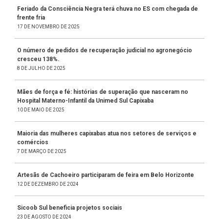
Feriado da Consciência Negra terá chuva no ES com chegada de
frente fria
17 DE NOVEMBRO DE 2025
O número de pedidos de recuperação judicial no agronegócio
cresceu 138%.
8 DE JULHO DE 2025
Mães de força e fé: histórias de superação que nasceram no
Hospital Materno-Infantil da Unimed Sul Capixaba
10 DE MAIO DE 2025
Maioria das mulheres capixabas atua nos setores de serviços e
comércios
7 DE MARÇO DE 2025
Artesãs de Cachoeiro participaram de feira em Belo Horizonte
12 DE DEZEMBRO DE 2024
Sicoob Sul beneficia projetos sociais
23 DE AGOSTO DE 2024