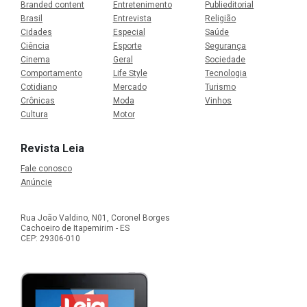
Branded content
Entretenimento
Publieditorial
Brasil
Entrevista
Religião
Cidades
Especial
Saúde
Ciência
Esporte
Segurança
Cinema
Geral
Sociedade
Comportamento
Life Style
Tecnologia
Cotidiano
Mercado
Turismo
Crônicas
Moda
Vinhos
Cultura
Motor
Revista Leia
Fale conosco
Anúncie
Rua João Valdino, N01, Coronel Borges
Cachoeiro de Itapemirim - ES
CEP: 29306-010