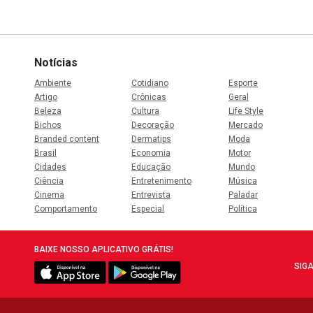
Notícias
Ambiente
Cotidiano
Esporte
Artigo
Crônicas
Geral
Beleza
Cultura
Life Style
Bichos
Decoração
Mercado
Branded content
Dermatips
Moda
Brasil
Economia
Motor
Cidades
Educação
Mundo
Ciência
Entretenimento
Música
Cinema
Entrevista
Paladar
Comportamento
Especial
Política
BAIXE NOSSO APLICATIVO GRÁTIS!
SIGA