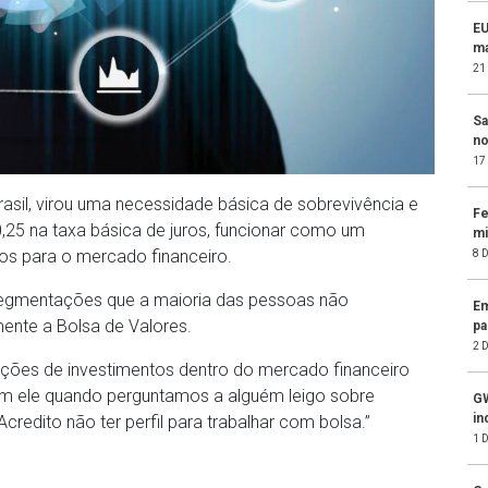
EU
ma
21
Sa
no
17
rasil, virou uma necessidade básica de sobrevivência e
Fe
,25 na taxa básica de juros, funcionar como um
mi
os para o mercado financeiro.
8 
 segmentações que a maioria das pessoas não
Em
nte a Bolsa de Valores.
pa
2 
ções de investimentos dentro do mercado financeiro
om ele quando perguntamos a alguém leigo sobre
GW
in
Acredito não ter perfil para trabalhar com bolsa.”
1 