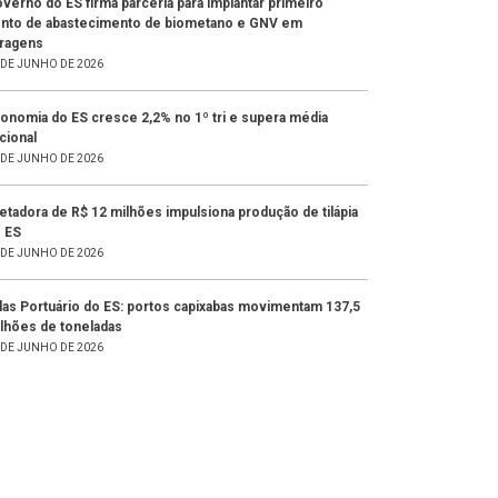
verno do ES firma parceria para implantar primeiro
nto de abastecimento de biometano e GNV em
ragens
 DE JUNHO DE 2026
onomia do ES cresce 2,2% no 1º tri e supera média
cional
 DE JUNHO DE 2026
letadora de R$ 12 milhões impulsiona produção de tilápia
 ES
 DE JUNHO DE 2026
las Portuário do ES: portos capixabas movimentam 137,5
lhões de toneladas
 DE JUNHO DE 2026