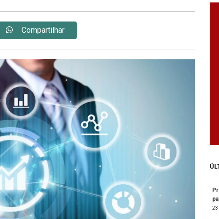
Compartilhar
ÚL
Pr
pa
23