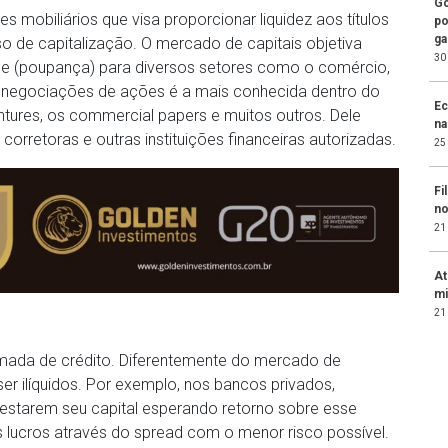
Go
s mobiliários que visa proporcionar liquidez aos títulos
po
ga
o de capitalização. O mercado de capitais objetiva
30
ade (poupança) para diversos setores como o comércio,
As negociações de ações é a mais conhecida dentro do
Ec
ures, os commercial papers e muitos outros. Dele
na
corretoras e outras instituições financeiras autorizadas.
25
Fi
no
21
At
mi
21
mada de crédito. Diferentemente do mercado de
er ilíquidos. Por exemplo, nos bancos privados,
estarem seu capital esperando retorno sobre esse
lucros através do spread com o menor risco possível.