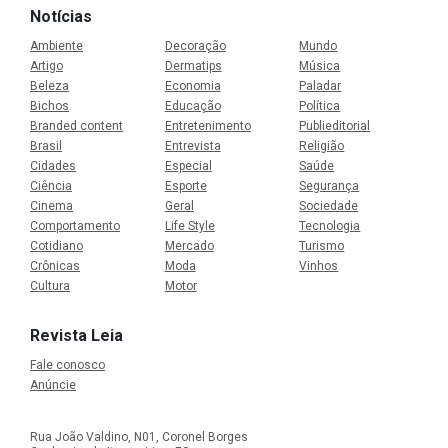
Notícias
Ambiente
Decoração
Mundo
Artigo
Dermatips
Música
Beleza
Economia
Paladar
Bichos
Educação
Política
Branded content
Entretenimento
Publieditorial
Brasil
Entrevista
Religião
Cidades
Especial
Saúde
Ciência
Esporte
Segurança
Cinema
Geral
Sociedade
Comportamento
Life Style
Tecnologia
Cotidiano
Mercado
Turismo
Crônicas
Moda
Vinhos
Cultura
Motor
Revista Leia
Fale conosco
Anúncie
Rua João Valdino, N01, Coronel Borges