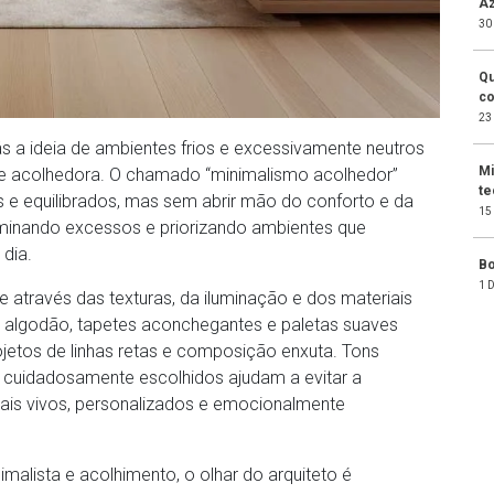
Az
30
Qu
co
23
 a ideia de ambientes frios e excessivamente neutros
Mi
e acolhedora. O chamado “minimalismo acolhedor”
te
 e equilibrados, mas sem abrir mão do conforto e da
15
eliminando excessos e priorizando ambientes que
 dia.
Bo
1 
e através das texturas, da iluminação e dos materiais
 e algodão, tapetes aconchegantes e paletas suaves
tos de linhas retas e composição enxuta. Tons
os cuidadosamente escolhidos ajudam a evitar a
ais vivos, personalizados e emocionalmente
nimalista e acolhimento, o olhar do arquiteto é