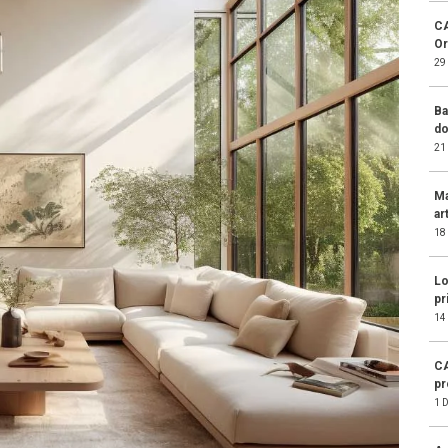
CA
Or
29
Ba
do
21
Ma
ar
18
Lo
pr
14
CA
pr
1 