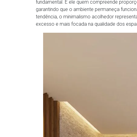
fundamental. É ele quem compreende proporçõe
garantindo que o ambiente permaneça funciona
tendência, o minimalismo acolhedor represen
excesso e mais focada na qualidade dos espa