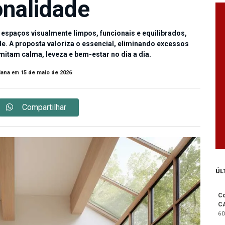
onalidade
spaços visualmente limpos, funcionais e equilibrados,
e. A proposta valoriza o essencial, eliminando excessos
itam calma, leveza e bem-estar no dia a dia.
iana
em
15 de maio de 2026
Compartilhar
ÚL
Co
C
6 