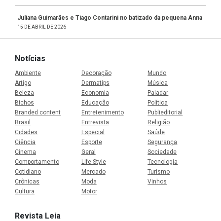
Juliana Guimarães e Tiago Contarini no batizado da pequena Anna
15 DE ABRIL DE 2026
Notícias
Ambiente
Decoração
Mundo
Artigo
Dermatips
Música
Beleza
Economia
Paladar
Bichos
Educação
Política
Branded content
Entretenimento
Publieditorial
Brasil
Entrevista
Religião
Cidades
Especial
Saúde
Ciência
Esporte
Segurança
Cinema
Geral
Sociedade
Comportamento
Life Style
Tecnologia
Cotidiano
Mercado
Turismo
Crônicas
Moda
Vinhos
Cultura
Motor
Revista Leia