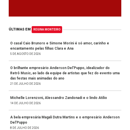
ÚLTIMAS EM
REGINA MONTEIRO
O casal Caio Brunoro e Simone Morini é só amor, carinho e
encantamento pelas filhas Clara e Ana
5 DE AGOSTO DE 2026
O brilhante empresário Anderson Del’Puppo, idealizador do
Retrô Music, ao lado da equipe de artistas que fez do evento uma
das festas mais animadas do ano
21 DE JULHO DE 2026
Michelle Lorenzoni, Alessandro Zandonadi e o lindo Atílio
14 DE JULHO DE 2026
A bela empresária Magali Dutra Martins e o empresário Anderson
Del’Puppo
8 DE JULHO DE 2026