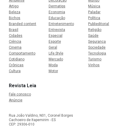
Ambiente
Decoração
Mundo
Artigo
Dermatips
Música
Beleza
Economia
Paladar
Bichos
Educação
Política
Branded content
Entretenimento
Publieditorial
Brasil
Entrevista
Religião
Cidades
Especial
Saúde
Ciência
Esporte
Segurança
Cinema
Geral
Sociedade
Comportamento
Life Style
Tecnologia
Cotidiano
Mercado
Turismo
Crônicas
Moda
Vinhos
Cultura
Motor
Revista Leia
Fale conosco
Anúncie
Rua João Valdino, N01, Coronel Borges
Cachoeiro de Itapemirim - ES
CEP: 29306-010