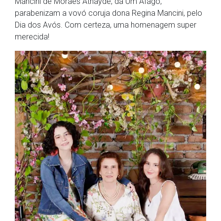
Mancini de Moraes Athayde, da Um Afago,
parabenizam a vovó coruja dona Regina Mancini, pelo
Dia dos Avós. Com certeza, uma homenagem super
merecida!