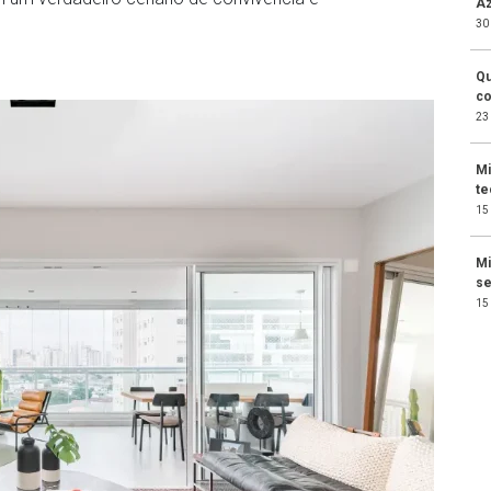
Az
30
Qu
co
23
Mi
te
15
Mi
se
15