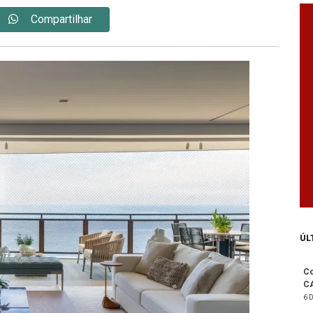
Compartilhar
ÚL
Co
C
6 