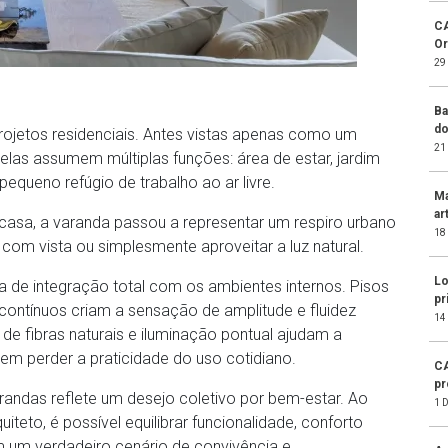
CA
Or
29
Ba
do
rojetos residenciais. Antes vistas apenas como um
21
las assumem múltiplas funções: área de estar, jardim
equeno refúgio de trabalho ao ar livre.
Ma
ar
a, a varanda passou a representar um respiro urbano
18
com vista ou simplesmente aproveitar a luz natural.
Lo
 de integração total com os ambientes internos. Pisos
pr
contínuos criam a sensação de amplitude e fluidez
14
de fibras naturais e iluminação pontual ajudam a
sem perder a praticidade do uso cotidiano.
CA
pr
arandas reflete um desejo coletivo por bem-estar. Ao
1 
teto, é possível equilibrar funcionalidade, conforto
m um verdadeiro cenário de convivência e