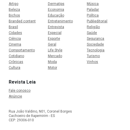
Artigo
Dermatips
Música
Beleza
Economia
Paladar
Bichos
Educação
Política
Branded content
Entretenimento
Publieditorial
Brasil
Entrevista
Religião
Cidades
Especial
Saúde
Ciência
Esporte
Segurança
Cinema
Geral
Sociedade
Comportamento
Life Style
Tecnologia
Cotidiano
Mercado
Turismo
Crônicas
Moda
Vinhos
Cultura
Motor
Revista Leia
Fale conosco
Anúncie
Rua João Valdino, N01, Coronel Borges
Cachoeiro de Itapemirim - ES
CEP: 29306-010