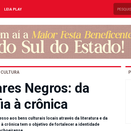
LEIA PLAY
CULTURA
P
ares Negros: da
ia à crônica
o aos bens culturais locais através da literatura e da
 à crônica tem o objetivo de fortalecer a identidade
achoeirense.