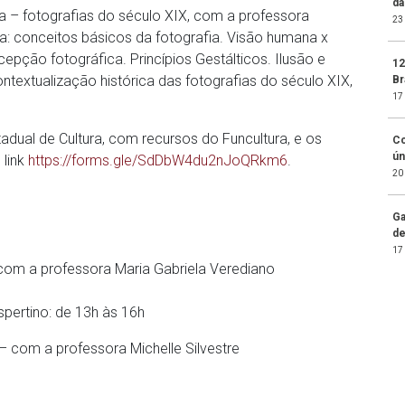
da
ia – fotografias do século XIX, com a professora
23
ra: conceitos básicos da fotografia. Visão humana x
cepção fotográfica. Princípios Gestálticos. Ilusão e
12
ntextualização histórica das fotografias do século XIX,
Br
17
adual de Cultura, com recursos do Funcultura, e os
Co
ún
 link
https://forms.gle/SdDbW4du2nJoQRkm6
.
20
Ga
de
17
 com a professora Maria Gabriela Verediano
spertino: de 13h às 16h
 – com a professora Michelle Silvestre