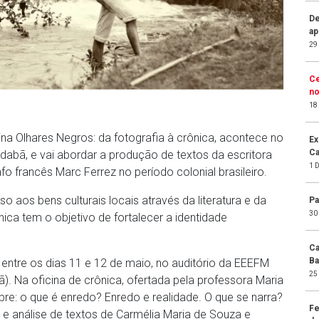
De
ap
29
Ce
no
18
ina Olhares Negros: da fotografia à crônica, acontece no
Ex
Ca
idabã, e vai abordar a produção de textos da escritora
1 
o francês Marc Ferrez no período colonial brasileiro.
aos bens culturais locais através da literatura e da
Pa
30
nica tem o objetivo de fortalecer a identidade
Ca
Ba
 entre os dias 11 e 12 de maio, no auditório da EEEFM
25
ã). Na oficina de crônica, ofertada pela professora Maria
bre: o que é enredo? Enredo e realidade. O que se narra?
Fe
 e análise de textos de Carmélia Maria de Souza e