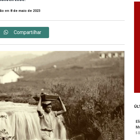
ão
em
8 de maio de 2023
Compartilhar
ÚL
El
Mu
5 