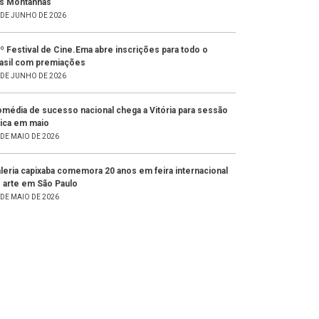
s Montanhas
 DE JUNHO DE 2026
º Festival de Cine.Ema abre inscrições para todo o
asil com premiações
 DE JUNHO DE 2026
média de sucesso nacional chega a Vitória para sessão
ica em maio
 DE MAIO DE 2026
leria capixaba comemora 20 anos em feira internacional
 arte em São Paulo
 DE MAIO DE 2026