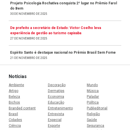
Projeto Psicologia Rochativa conquista 2º lugar no Prêmio Farol
do Bem
30 DE NOVEMBRO DE 2025
De prefeito a secretário de Estado: Victor Coelho leva
experiência de gestão ao turismo capixaba
27 DE NOVEMBRO DE 2025
Espírito Santo é destaque nacional no Prêmio Brasil Sem Fome
21 DE NOVEMBRO DE 2025
Notícias
Ambiente
Decoração
Mundo
Artigo
Dermatips
Música
Beleza
Economia
Paladar
Bichos
Educação
Política
Branded content
Entretenimento
Publieditorial
Brasil
Entrevista
Religião
Cidades
Especial
Saúde
Ciência
Esporte
Segurança