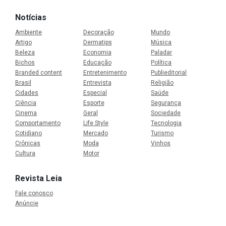
Notícias
Ambiente
Decoração
Mundo
Artigo
Dermatips
Música
Beleza
Economia
Paladar
Bichos
Educação
Política
Branded content
Entretenimento
Publieditorial
Brasil
Entrevista
Religião
Cidades
Especial
Saúde
Ciência
Esporte
Segurança
Cinema
Geral
Sociedade
Comportamento
Life Style
Tecnologia
Cotidiano
Mercado
Turismo
Crônicas
Moda
Vinhos
Cultura
Motor
Revista Leia
Fale conosco
Anúncie