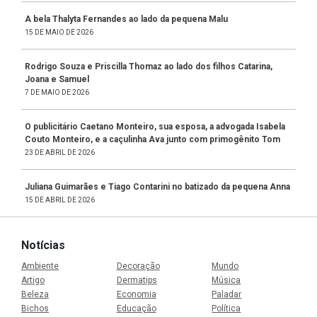
A bela Thalyta Fernandes ao lado da pequena Malu
15 DE MAIO DE 2026
Rodrigo Souza e Priscilla Thomaz ao lado dos filhos Catarina,
Joana e Samuel
7 DE MAIO DE 2026
O publicitário Caetano Monteiro, sua esposa, a advogada Isabela
Couto Monteiro, e a caçulinha Ava junto com primogênito Tom
23 DE ABRIL DE 2026
Juliana Guimarães e Tiago Contarini no batizado da pequena Anna
15 DE ABRIL DE 2026
Notícias
Ambiente
Decoração
Mundo
Artigo
Dermatips
Música
Beleza
Economia
Paladar
Bichos
Educação
Política