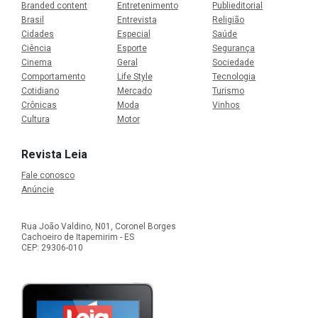
Branded content
Entretenimento
Publieditorial
Brasil
Entrevista
Religião
Cidades
Especial
Saúde
Ciência
Esporte
Segurança
Cinema
Geral
Sociedade
Comportamento
Life Style
Tecnologia
Cotidiano
Mercado
Turismo
Crônicas
Moda
Vinhos
Cultura
Motor
Revista Leia
Fale conosco
Anúncie
Rua João Valdino, N01, Coronel Borges
Cachoeiro de Itapemirim - ES
CEP: 29306-010