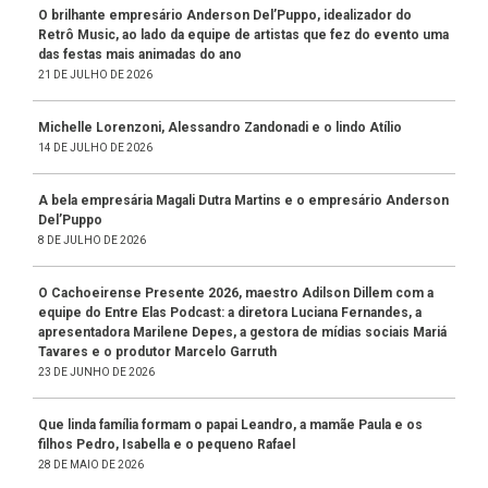
O brilhante empresário Anderson Del’Puppo, idealizador do
Retrô Music, ao lado da equipe de artistas que fez do evento uma
das festas mais animadas do ano
21 DE JULHO DE 2026
Michelle Lorenzoni, Alessandro Zandonadi e o lindo Atílio
14 DE JULHO DE 2026
A bela empresária Magali Dutra Martins e o empresário Anderson
Del’Puppo
8 DE JULHO DE 2026
O Cachoeirense Presente 2026, maestro Adilson Dillem com a
equipe do Entre Elas Podcast: a diretora Luciana Fernandes, a
apresentadora Marilene Depes, a gestora de mídias sociais Mariá
Tavares e o produtor Marcelo Garruth
23 DE JUNHO DE 2026
Que linda família formam o papai Leandro, a mamãe Paula e os
filhos Pedro, Isabella e o pequeno Rafael
28 DE MAIO DE 2026