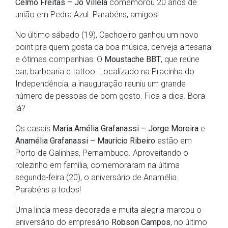
Celmo Freitas – Jô Villela
comemorou 20 anos de
união em Pedra Azul. Parabéns, amigos!
No último sábado (19), Cachoeiro ganhou um novo
point pra quem gosta da boa música, cerveja artesanal
e ótimas companhias: O
Moustache BBT
, que reúne
bar, barbearia e tattoo. Localizado na Pracinha do
Independência, a inauguração reuniu um grande
número de pessoas de bom gosto. Fica a dica. Bora
lá?
Os casais
Maria Amélia Grafanassi – Jorge Moreira
e
Anamélia Grafanassi – Maurício Ribeiro
estão em
Porto de Galinhas, Pernambuco. Aproveitando o
rolezinho em família, comemoraram na última
segunda-feira (20), o aniversário de Anamélia.
Parabéns a todos!
Uma linda mesa decorada e muita alegria marcou o
aniversário do empresário
Robson Campos
, no último