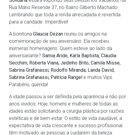
Solidária
estará expondo seus belíssimos trabalhos, na
Rua Mário Resende 37, no Bairro Gilberto Machado.
Lembrando que toda a renda arrecadada é revertida
para a caridade. Imperdível!
A bonitona
Glaucia Dezan
reuniu os amigos na
comemoração de seu aniversário. Ela recebeu
inúmeras homenagens. Quem esteve ao lado da
aniversariante?
Samia Aride, Karla Baptista, Claudia
Secchim, Roberta Viana, Jedinho Brito, Camila Misse,
Sabrina Grafanassi, Rodolfo Miranda, Landa David,
Sabrina Grafanassi, Patrícia Rangel
e muitos Vips.
Parabéns, querida!
A idade passou a ser definida pela aparência e não por
anos vividos. Hoje, homens e mulheres de todas as
idades estão solicitando a cirurgia plástica por razões
estéticas e de bem-estar. O estilo de vida saudável, a
expectativa de vida crescente e sucesso profissional
têm motivado as pessoas a cuidarem da beleza