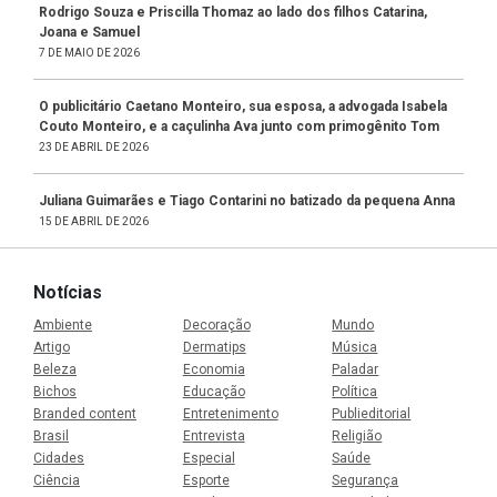
Rodrigo Souza e Priscilla Thomaz ao lado dos filhos Catarina,
Joana e Samuel
7 DE MAIO DE 2026
O publicitário Caetano Monteiro, sua esposa, a advogada Isabela
Couto Monteiro, e a caçulinha Ava junto com primogênito Tom
23 DE ABRIL DE 2026
Juliana Guimarães e Tiago Contarini no batizado da pequena Anna
15 DE ABRIL DE 2026
Notícias
Ambiente
Decoração
Mundo
Artigo
Dermatips
Música
Beleza
Economia
Paladar
Bichos
Educação
Política
Branded content
Entretenimento
Publieditorial
Brasil
Entrevista
Religião
Cidades
Especial
Saúde
Ciência
Esporte
Segurança