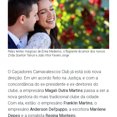
Pelas lentes mágicas de Érika Medeiros, o flagrante do amor dos noivos
Zilda Scarton Taliuli e João Vitor Favero Jorge.
O Caçadores Carnavalescos Club já está sob nova
direção. Em um acordo feito na Justiça, e com a
concordância do ex-presidente e ex-diretores do
clube, a empresária
Magali Dutra Martins
passa a ser a
nova gestora do mais tradicional clube da cidade.
Com ela, estão: o empresário
Franklin Martins
, o
empresário
Anderson Del’puppo
, a escritora
Marilene
Depes
e a jornalista
Regina Monteiro.