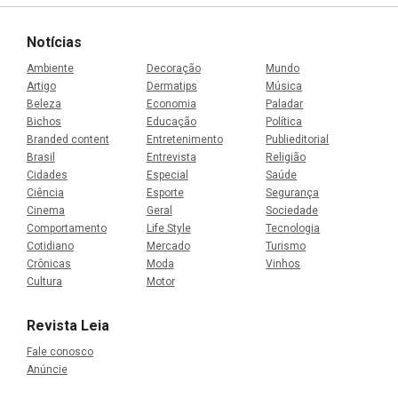
Notícias
Ambiente
Decoração
Mundo
Artigo
Dermatips
Música
Beleza
Economia
Paladar
Bichos
Educação
Política
Branded content
Entretenimento
Publieditorial
Brasil
Entrevista
Religião
Cidades
Especial
Saúde
Ciência
Esporte
Segurança
Cinema
Geral
Sociedade
Comportamento
Life Style
Tecnologia
Cotidiano
Mercado
Turismo
Crônicas
Moda
Vinhos
Cultura
Motor
Revista Leia
Fale conosco
Anúncie