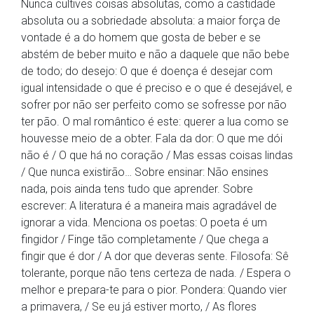
Nunca cultives coisas absolutas, como a castidade
absoluta ou a sobriedade absoluta: a maior força de
vontade é a do homem que gosta de beber e se
abstém de beber muito e não a daquele que não bebe
de todo; do desejo: O que é doença é desejar com
igual intensidade o que é preciso e o que é desejável, e
sofrer por não ser perfeito como se sofresse por não
ter pão. O mal romântico é este: querer a lua como se
houvesse meio de a obter. Fala da dor: O que me dói
não é / O que há no coração / Mas essas coisas lindas
/ Que nunca existirão… Sobre ensinar: Não ensines
nada, pois ainda tens tudo que aprender. Sobre
escrever: A literatura é a maneira mais agradável de
ignorar a vida. Menciona os poetas: O poeta é um
fingidor / Finge tão completamente / Que chega a
fingir que é dor / A dor que deveras sente. Filosofa: Sê
tolerante, porque não tens certeza de nada. / Espera o
melhor e prepara-te para o pior. Pondera: Quando vier
a primavera, / Se eu já estiver morto, / As flores