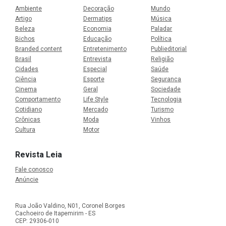
Ambiente
Decoração
Mundo
Artigo
Dermatips
Música
Beleza
Economia
Paladar
Bichos
Educação
Política
Branded content
Entretenimento
Publieditorial
Brasil
Entrevista
Religião
Cidades
Especial
Saúde
Ciência
Esporte
Segurança
Cinema
Geral
Sociedade
Comportamento
Life Style
Tecnologia
Cotidiano
Mercado
Turismo
Crônicas
Moda
Vinhos
Cultura
Motor
Revista Leia
Fale conosco
Anúncie
Rua João Valdino, N01, Coronel Borges
Cachoeiro de Itapemirim - ES
CEP: 29306-010