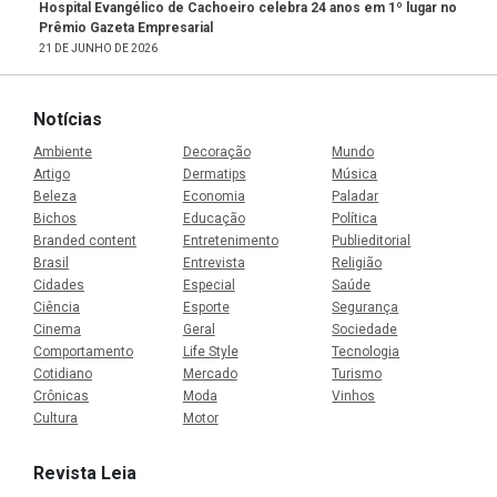
Hospital Evangélico de Cachoeiro celebra 24 anos em 1º lugar no
Prêmio Gazeta Empresarial
21 DE JUNHO DE 2026
Notícias
Ambiente
Decoração
Mundo
Artigo
Dermatips
Música
Beleza
Economia
Paladar
Bichos
Educação
Política
Branded content
Entretenimento
Publieditorial
Brasil
Entrevista
Religião
Cidades
Especial
Saúde
Ciência
Esporte
Segurança
Cinema
Geral
Sociedade
Comportamento
Life Style
Tecnologia
Cotidiano
Mercado
Turismo
Crônicas
Moda
Vinhos
Cultura
Motor
Revista Leia