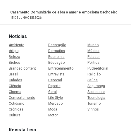
Casamento Comunitário celebra o amor e emociona Cachoeiro
15 DE JUNHO DE 2026
Notícias
Ambiente
Decoração
Mundo
Artigo
Dermatips
Música
Beleza
Economia
Paladar
Bichos
Educação
Política
Branded content
Entretenimento
Publieditorial
Brasil
Entrevista
Religião
Cidades
Especial
Saúde
Ciência
Esporte
Segurança
Cinema
Geral
Sociedade
Comportamento
Life Style
Tecnologia
Cotidiano
Mercado
Turismo
Crônicas
Moda
Vinhos
Cultura
Motor
Revista Leia