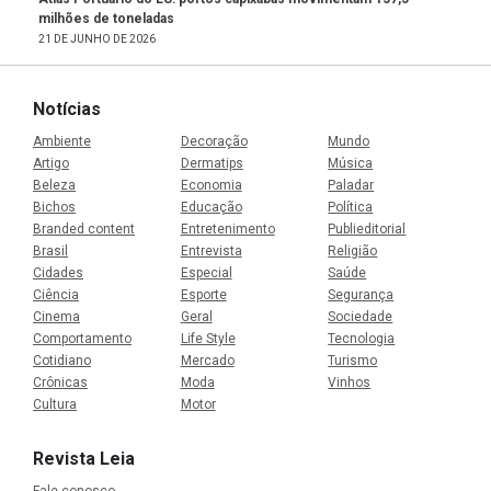
milhões de toneladas
21 DE JUNHO DE 2026
Notícias
Ambiente
Decoração
Mundo
Artigo
Dermatips
Música
Beleza
Economia
Paladar
Bichos
Educação
Política
Branded content
Entretenimento
Publieditorial
Brasil
Entrevista
Religião
Cidades
Especial
Saúde
Ciência
Esporte
Segurança
Cinema
Geral
Sociedade
Comportamento
Life Style
Tecnologia
Cotidiano
Mercado
Turismo
Crônicas
Moda
Vinhos
Cultura
Motor
Revista Leia
Fale conosco