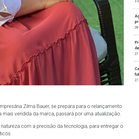
3 
Ag
pr
28
Pr
de
27
Ca
fu
27
mpresária Zilma Bauer, se prepara para o relançamento
 é a mais vendida da marca, passará por uma atualização.
a natureza com a precisão da tecnologia, para entregar o
ticos