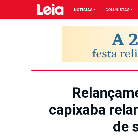
NOTÍCIAS
COLUNISTAS
Relançame
capixaba rela
de 