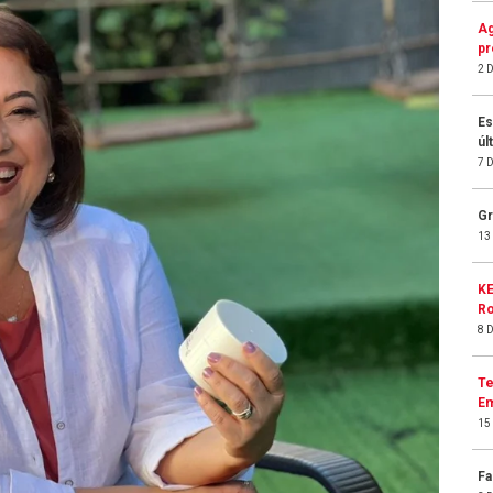
Ag
pr
2 
Es
úl
7 
Gr
13
KE
Ro
8 
Te
Em
15
Fa