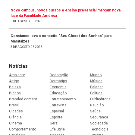
Novo campus, novos cursos e ensino presencial marcam nova
fase da Faculdade América
5 DE AGOSTO DE 2026
Constance leva o conceito “Seu Closet dos Sonhos” para
Marataízes
5 DE AGOSTO DE 2026
Notícias
Ambiente
Decoração
Mundo
Artigo
Dermatips
Música
Beleza
Economia
Paladar
Bichos
Educação
Política
Branded content
Entretenimento
Publieditorial
Brasil
Entrevista
Religião
Cidades
Especial
Saúde
Ciência
Esporte
Segurança
Cinema
Geral
Sociedade
Comportamento
Life Style
Tecnologia