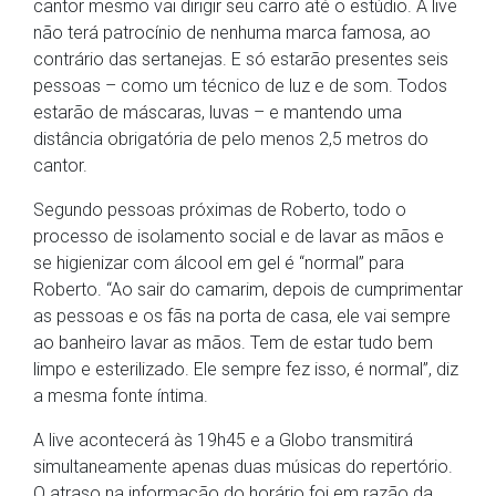
cantor mesmo vai dirigir seu carro até o estúdio. A live
não terá patrocínio de nenhuma marca famosa, ao
contrário das sertanejas. E só estarão presentes seis
pessoas – como um técnico de luz e de som. Todos
estarão de máscaras, luvas – e mantendo uma
distância obrigatória de pelo menos 2,5 metros do
cantor.
Segundo pessoas próximas de Roberto, todo o
processo de isolamento social e de lavar as mãos e
se higienizar com álcool em gel é “normal” para
Roberto. “Ao sair do camarim, depois de cumprimentar
as pessoas e os fãs na porta de casa, ele vai sempre
ao banheiro lavar as mãos. Tem de estar tudo bem
limpo e esterilizado. Ele sempre fez isso, é normal”, diz
a mesma fonte íntima.
A live acontecerá às 19h45 e a Globo transmitirá
simultaneamente apenas duas músicas do repertório.
O atraso na informação do horário foi em razão da