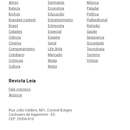
Artigo
Dermatips
Música
Beleza
Economia
Paladar
Bichos
Educação
Política
Branded content
Entretenimento
Publieditorial
Brasil
Entrevista
Religião
Cidades
Especial
Saúde
Ciência
Esporte
Segurança
Cinema
Geral
Sociedade
Comportamento
Life Style
Tecnologia
Cotidiano
Mercado
Turismo
Crônicas
Moda
Vinhos
Cultura
Motor
Revista Leia
Fale conosco
Anúncie
Rua João Valdino, N01, Coronel Borges
Cachoeiro de Itapemirim - ES
CEP: 29306-010