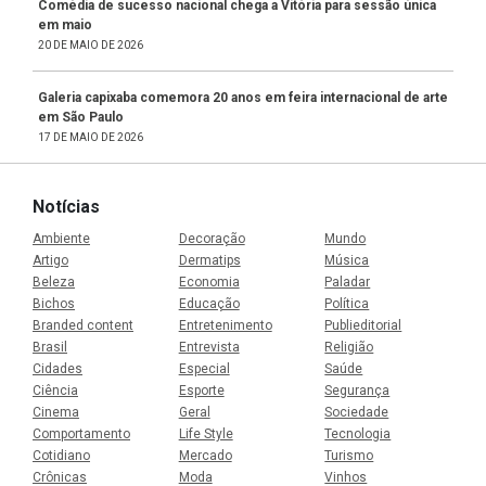
Comédia de sucesso nacional chega a Vitória para sessão única
em maio
20 DE MAIO DE 2026
Galeria capixaba comemora 20 anos em feira internacional de arte
em São Paulo
17 DE MAIO DE 2026
Notícias
Ambiente
Decoração
Mundo
Artigo
Dermatips
Música
Beleza
Economia
Paladar
Bichos
Educação
Política
Branded content
Entretenimento
Publieditorial
Brasil
Entrevista
Religião
Cidades
Especial
Saúde
Ciência
Esporte
Segurança
Cinema
Geral
Sociedade
Comportamento
Life Style
Tecnologia
Cotidiano
Mercado
Turismo
Crônicas
Moda
Vinhos