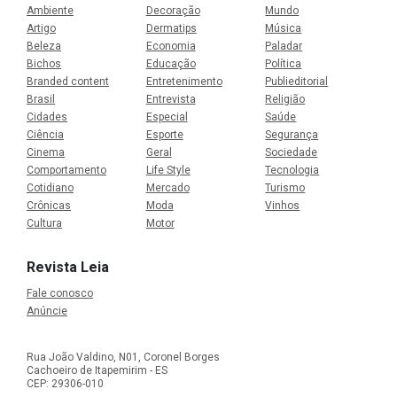
Ambiente
Decoração
Mundo
Artigo
Dermatips
Música
Beleza
Economia
Paladar
Bichos
Educação
Política
Branded content
Entretenimento
Publieditorial
Brasil
Entrevista
Religião
Cidades
Especial
Saúde
Ciência
Esporte
Segurança
Cinema
Geral
Sociedade
Comportamento
Life Style
Tecnologia
Cotidiano
Mercado
Turismo
Crônicas
Moda
Vinhos
Cultura
Motor
Revista Leia
Fale conosco
Anúncie
Rua João Valdino, N01, Coronel Borges
Cachoeiro de Itapemirim - ES
CEP: 29306-010