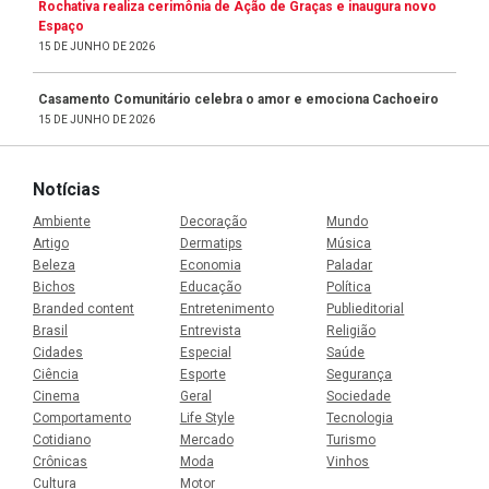
Rochativa realiza cerimônia de Ação de Graças e inaugura novo
Espaço
15 DE JUNHO DE 2026
Casamento Comunitário celebra o amor e emociona Cachoeiro
15 DE JUNHO DE 2026
Notícias
Ambiente
Decoração
Mundo
Artigo
Dermatips
Música
Beleza
Economia
Paladar
Bichos
Educação
Política
Branded content
Entretenimento
Publieditorial
Brasil
Entrevista
Religião
Cidades
Especial
Saúde
Ciência
Esporte
Segurança
Cinema
Geral
Sociedade
Comportamento
Life Style
Tecnologia
Cotidiano
Mercado
Turismo
Crônicas
Moda
Vinhos
Cultura
Motor