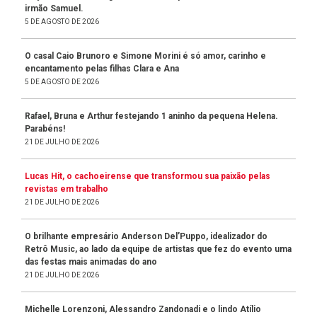
irmão Samuel.
5 DE AGOSTO DE 2026
O casal Caio Brunoro e Simone Morini é só amor, carinho e
encantamento pelas filhas Clara e Ana
5 DE AGOSTO DE 2026
Rafael, Bruna e Arthur festejando 1 aninho da pequena Helena.
Parabéns!
21 DE JULHO DE 2026
Lucas Hit, o cachoeirense que transformou sua paixão pelas
revistas em trabalho
21 DE JULHO DE 2026
O brilhante empresário Anderson Del’Puppo, idealizador do
Retrô Music, ao lado da equipe de artistas que fez do evento uma
das festas mais animadas do ano
21 DE JULHO DE 2026
Michelle Lorenzoni, Alessandro Zandonadi e o lindo Atílio