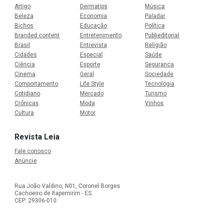
Artigo
Dermatips
Música
Beleza
Economia
Paladar
Bichos
Educação
Política
Branded content
Entretenimento
Publieditorial
Brasil
Entrevista
Religião
Cidades
Especial
Saúde
Ciência
Esporte
Segurança
Cinema
Geral
Sociedade
Comportamento
Life Style
Tecnologia
Cotidiano
Mercado
Turismo
Crônicas
Moda
Vinhos
Cultura
Motor
Revista Leia
Fale conosco
Anúncie
Rua João Valdino, N01, Coronel Borges
Cachoeiro de Itapemirim - ES
CEP: 29306-010