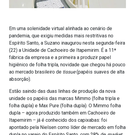
Em uma solenidade virtual alinhada ao cenário de
pandemia, que exigiu medidas mais restritivas no
Espírito Santo, a Suzano inaugurou nesta segunda-feira
(22) a Unidade de Cachoeiro de Itapemirim. É a 11ª
fábrica da empresa e a primeira a produzir papel
higiênico de folha tripla, novidade que chegou há pouco
ao mercado brasileiro de
tissue
(papéis suaves de alta
absorção).
Estão saindo das duas linhas de produção da nova
unidade os papéis das marcas Mimmo (folha tripla e
folha dupla) e Max Pure (folha dupla). O Mimmo folha
dupla – agora produzido também em Cachoeiro de
Itapemirim – já é conhecido dos capixabas: foi
apontado pela Nielsen como líder de mercado em folha
dupla no varejo do Espírito Santo, com 28% de
market