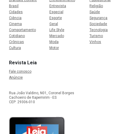
Branded content
Entretenimento
Publieditorial
Brasil
Entrevista
Religião
Cidades
Especial
Saúde
Ciência
Esporte
Segurança
Cinema
Geral
Sociedade
Comportamento
Life Style
Tecnologia
Cotidiano
Mercado
Turismo
Crônicas
Moda
Vinhos
Cultura
Motor
Revista Leia
Fale conosco
Anúncie
Rua João Valdino, N01, Coronel Borges
Cachoeiro de Itapemirim - ES
CEP: 29306-010