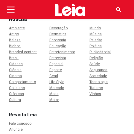
OI
Notícias
Ambiente
Decoração
Mundo
Artigo
Dermatips
Música
Beleza
Economia
Paladar
Bichos
Educação
Política
Branded content
Entretenimento
Publieditorial
Brasil
Entrevista
Religião
Cidades
Especial
Saúde
Ciência
Esporte
Segurança
Cinema
Geral
Sociedade
Comportamento
Life Style
Tecnologia
Cotidiano
Mercado
Turismo
Crônicas
Moda
Vinhos
Cultura
Motor
Revista Leia
Fale conosco
Anúncie