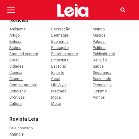
OI
Notícias
Ambiente
Decoração
Mundo
Artigo
Dermatips
Música
Beleza
Economia
Paladar
Bichos
Educação
Política
Branded content
Entretenimento
Publieditorial
Brasil
Entrevista
Religião
Cidades
Especial
Saúde
Ciência
Esporte
Segurança
Cinema
Geral
Sociedade
Comportamento
Life Style
Tecnologia
Cotidiano
Mercado
Turismo
Crônicas
Moda
Vinhos
Cultura
Motor
Revista Leia
Fale conosco
Anúncie