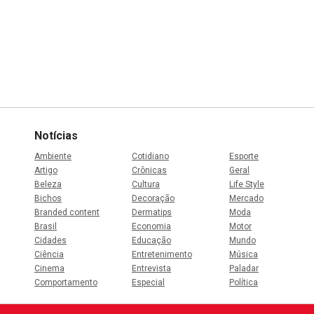
Notícias
Ambiente
Cotidiano
Esporte
Artigo
Crônicas
Geral
Beleza
Cultura
Life Style
Bichos
Decoração
Mercado
Branded content
Dermatips
Moda
Brasil
Economia
Motor
Cidades
Educação
Mundo
Ciência
Entretenimento
Música
Cinema
Entrevista
Paladar
Comportamento
Especial
Política