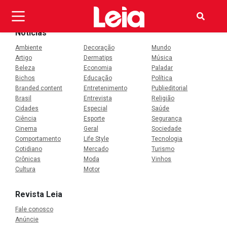
OI
Notícias
Ambiente
Decoração
Mundo
Artigo
Dermatips
Música
Beleza
Economia
Paladar
Bichos
Educação
Política
Branded content
Entretenimento
Publieditorial
Brasil
Entrevista
Religião
Cidades
Especial
Saúde
Ciência
Esporte
Segurança
Cinema
Geral
Sociedade
Comportamento
Life Style
Tecnologia
Cotidiano
Mercado
Turismo
Crônicas
Moda
Vinhos
Cultura
Motor
Revista Leia
Fale conosco
Anúncie