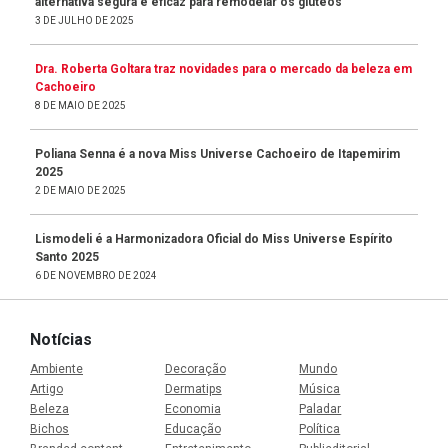
alternativa segura e eficaz para remodelar os glúteos
3 DE JULHO DE 2025
Dra. Roberta Goltara traz novidades para o mercado da beleza em
Cachoeiro
8 DE MAIO DE 2025
Poliana Senna é a nova Miss Universe Cachoeiro de Itapemirim
2025
2 DE MAIO DE 2025
Lismodeli é a Harmonizadora Oficial do Miss Universe Espírito
Santo 2025
6 DE NOVEMBRO DE 2024
Notícias
Ambiente
Decoração
Mundo
Artigo
Dermatips
Música
Beleza
Economia
Paladar
Bichos
Educação
Política