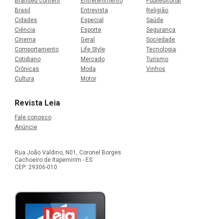
Branded content
Entretenimento
Publieditorial
Brasil
Entrevista
Religião
Cidades
Especial
Saúde
Ciência
Esporte
Segurança
Cinema
Geral
Sociedade
Comportamento
Life Style
Tecnologia
Cotidiano
Mercado
Turismo
Crônicas
Moda
Vinhos
Cultura
Motor
Revista Leia
Fale conosco
Anúncie
Rua João Valdino, N01, Coronel Borges
Cachoeiro de Itapemirim - ES
CEP: 29306-010