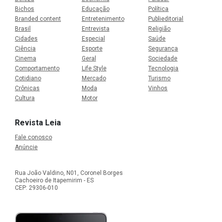
Bichos
Educação
Política
Branded content
Entretenimento
Publieditorial
Brasil
Entrevista
Religião
Cidades
Especial
Saúde
Ciência
Esporte
Segurança
Cinema
Geral
Sociedade
Comportamento
Life Style
Tecnologia
Cotidiano
Mercado
Turismo
Crônicas
Moda
Vinhos
Cultura
Motor
Revista Leia
Fale conosco
Anúncie
Rua João Valdino, N01, Coronel Borges
Cachoeiro de Itapemirim - ES
CEP: 29306-010