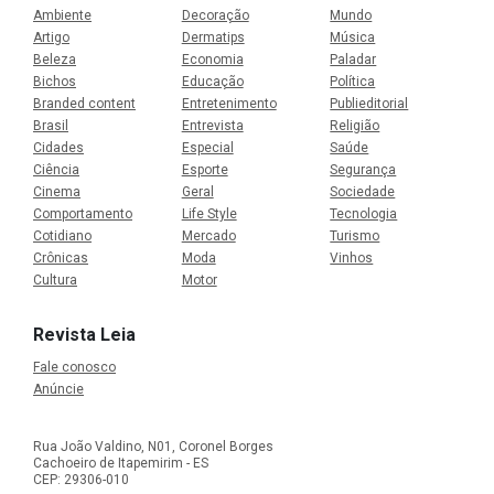
Ambiente
Decoração
Mundo
Artigo
Dermatips
Música
Beleza
Economia
Paladar
Bichos
Educação
Política
Branded content
Entretenimento
Publieditorial
Brasil
Entrevista
Religião
Cidades
Especial
Saúde
Ciência
Esporte
Segurança
Cinema
Geral
Sociedade
Comportamento
Life Style
Tecnologia
Cotidiano
Mercado
Turismo
Crônicas
Moda
Vinhos
Cultura
Motor
Revista Leia
Fale conosco
Anúncie
Rua João Valdino, N01, Coronel Borges
Cachoeiro de Itapemirim - ES
CEP: 29306-010