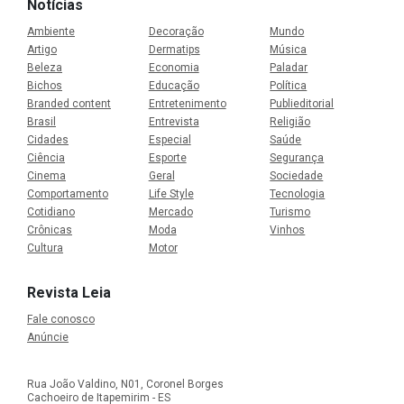
Notícias
Ambiente
Decoração
Mundo
Artigo
Dermatips
Música
Beleza
Economia
Paladar
Bichos
Educação
Política
Branded content
Entretenimento
Publieditorial
Brasil
Entrevista
Religião
Cidades
Especial
Saúde
Ciência
Esporte
Segurança
Cinema
Geral
Sociedade
Comportamento
Life Style
Tecnologia
Cotidiano
Mercado
Turismo
Crônicas
Moda
Vinhos
Cultura
Motor
Revista Leia
Fale conosco
Anúncie
Rua João Valdino, N01, Coronel Borges
Cachoeiro de Itapemirim - ES