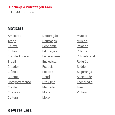
Conheça o Volkswagen Taos
14 DE JULHO DE 2021
Notícias
Ambiente
Decoração
Mundo
Artigo
Dermatips
Música
Beleza
Economia
Paladar
Bichos
Educação
Política
Branded content
Entretenimento
Publieditorial
Brasil
Entrevista
Religião
Cidades
Especial
Saúde
Ciência
Esporte
Segurança
Cinema
Geral
Sociedade
Comportamento
Life Style
Tecnologia
Cotidiano
Mercado
Turismo
Crônicas
Moda
Vinhos
Cultura
Motor
Revista Leia