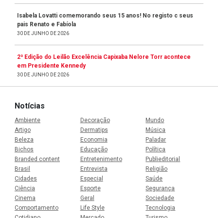
Isabela Lovatti comemorando seus 15 anos! No registo c seus
pais Renato e Fabíola
30 DE JUNHO DE 2026
2ª Edição do Leilão Excelência Capixaba Nelore Torr acontece
em Presidente Kennedy
30 DE JUNHO DE 2026
Notícias
Ambiente
Decoração
Mundo
Artigo
Dermatips
Música
Beleza
Economia
Paladar
Bichos
Educação
Política
Branded content
Entretenimento
Publieditorial
Brasil
Entrevista
Religião
Cidades
Especial
Saúde
Ciência
Esporte
Segurança
Cinema
Geral
Sociedade
Comportamento
Life Style
Tecnologia
Cotidiano
Mercado
Turismo