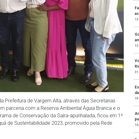
Fe
ac
13
Go
am
13
Vo
Ri
31
Es
da
19
da Prefeitura de Vargem Alta, através das Secretarias
em parceria com a Reserva Ambiental Águia Branca e o
Ar
ograma de Conservação da Saíra-apunhalada, ficou em 1º
pu
iguá de Sustentabilidade 2023, promovido pela Rede
16