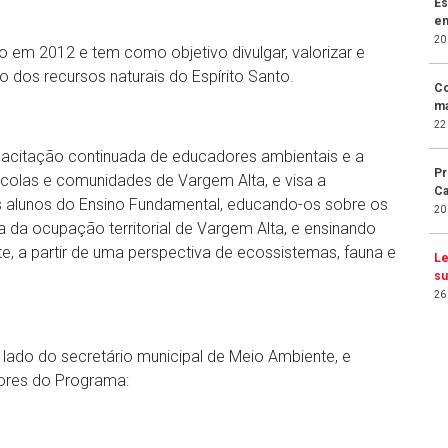
Es
em
20
do em 2012 e tem como objetivo divulgar, valorizar e
 dos recursos naturais do Espírito Santo.
Co
ma
22
acitação continuada de educadores ambientais e a
Pr
colas e comunidades de Vargem Alta, e visa a
Ca
os alunos do Ensino Fundamental, educando-os sobre os
20
ia da ocupação territorial de Vargem Alta, e ensinando
, a partir de uma perspectiva de ecossistemas, fauna e
Le
su
26
 lado do secretário municipal de Meio Ambiente, e
dores do Programa: