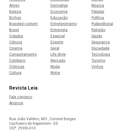
Artigo
Dermatips
Música
Beleza
Economia
Paladar
Bichos
Educação
Política
Branded content
Entretenimento
Publieditorial
Brasil
Entrevista
Religião
Cidades
Especial
Saúde
Ciência
Esporte
Segurança
Cinema
Geral
Sociedade
Comportamento
Life Style
Tecnologia
Cotidiano
Mercado
Turismo
Crônicas
Moda
Vinhos
Cultura
Motor
Revista Leia
Fale conosco
Anúncie
Rua João Valdino, N01, Coronel Borges
Cachoeiro de Itapemirim - ES
CEP: 29306-010