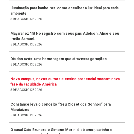
Iluminação para banheiros: como escolher a luz ideal para cada
ambiente
5 DE AGOSTO DE 2026
Mayara fez 15! No registro com seus pais Adelson, Alice e seu
irmão Samuel.
5 DE AGOSTO DE 2026
Dia dos avós: uma homenagem que atravessa gerações
5 DE AGOSTO DE 2026
Novo campus, novos cursos e ensino presencial marcam nova
fase da Faculdade América
5 DE AGOSTO DE 2026
Constance leva o conceito “Seu Closet dos Sonhos” para
Marataízes
5 DE AGOSTO DE 2026
O casal Caio Brunoro e Simone Morini é só amor, carinho e