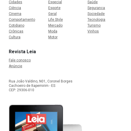
Cidades
Especial
Saúde
Ciência
Esporte
Segurança
Cinema
Geral
Sociedade
Comportamento
Life Style
Tecnologia
Cotidiano
Mercado
Turismo
Crônicas
Moda
Vinhos
Cultura
Motor
Revista Leia
Fale conosco
Anúncie
Rua João Valdino, N01, Coronel Borges
Cachoeiro de Itapemirim - ES
CEP: 29306-010