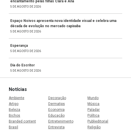
encantamento pelas filhas Clara e Ana
5 DE AGOSTO DE 2026
Espaço Noivos apresenta nova identidade visual e celebra uma
década de evolução no mercado capixaba
5 DE AGOSTO DE 2026
Esperança
5 DE AGOSTO DE 2026
Dia do Escritor
5 DE AGOSTO DE 2026
Notícias
Ambiente
Decoração
Mundo
Artigo
Dermatips
Música
Beleza
Economia
Paladar
Bichos
Educação
Política
Branded content
Entretenimento
Publieditorial
Brasil
Entrevista
Religião