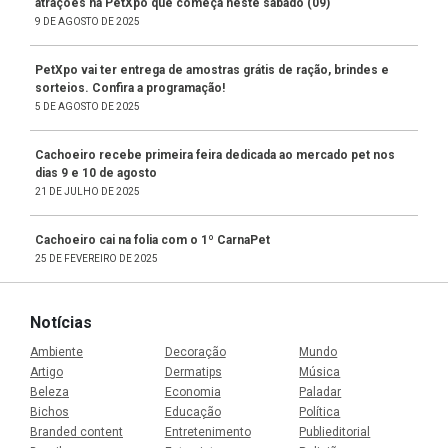
atrações na PetXpo que começa neste sábado (09)
9 DE AGOSTO DE 2025
PetXpo vai ter entrega de amostras grátis de ração, brindes e
sorteios. Confira a programação!
5 DE AGOSTO DE 2025
Cachoeiro recebe primeira feira dedicada ao mercado pet nos
dias 9 e 10 de agosto
21 DE JULHO DE 2025
Cachoeiro cai na folia com o 1º CarnaPet
25 DE FEVEREIRO DE 2025
Notícias
Ambiente
Decoração
Mundo
Artigo
Dermatips
Música
Beleza
Economia
Paladar
Bichos
Educação
Política
Branded content
Entretenimento
Publieditorial