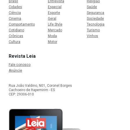
Brasil
Entrevista
Religião
Cidades
Especial
Saúde
Ciência
Esporte
Segurança
Cinema
Geral
Sociedade
Comportamento
Life Style
Tecnologia
Cotidiano
Mercado
Turismo
Crônicas
Moda
Vinhos
Cultura
Motor
Revista Leia
Fale conosco
Anúncie
Rua João Valdino, N01, Coronel Borges
Cachoeiro de Itapemirim - ES
CEP: 29306-010